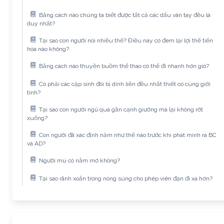
Bằng cách nào chúng ta biết được tất cả các dấu vân tay đều là
duy nhất?
Tại sao con người nói nhiều thế? Điều này có đem lại lợi thế tiến
hóa nào không?
Bằng cách nào thuyền buồm thể thao có thể đi nhanh hơn gió?
Có phải các cặp sinh đôi bị dính liền đều nhất thiết có cùng giới
tính?
Tại sao con người ngủ quá gần cạnh giường mà lại không rớt
xuống?
Con người đã xác định năm như thế nào trước khi phát minh ra BC
và AD?
Người mù có nằm mơ không?
Tại sao rãnh xoắn trong nòng súng cho phép viên đạn đi xa hơn?