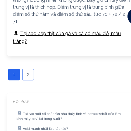
không? Đương nhiên không được. Bây giờ chỉ lấy điểm
trung vị là thích hợp. Điểm trung vị là trung bình giữa
điểm số thứ năm và điểm số thứ sáu, tức 70 + 72 / 2 =
71.
Tại sao bắp thịt của gà và cá có màu đỏ, màu
trắng?
1
2
HỎI ĐÁP
Tại sao một số chất rắn như thủy tinh và perpex (chất dẻo làm
kính máy bay) lại trong suốt?
Acid mạnh nhất là chất nào?