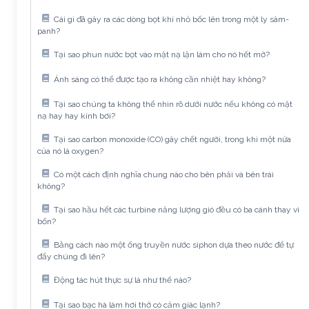
Cái gì đã gây ra các dòng bọt khí nhỏ bốc lên trong một ly sâm-
panh?
Tại sao phun nước bọt vào mặt nạ lặn làm cho nó hết mờ?
Ánh sáng có thể được tạo ra không cần nhiệt hay không?
Tại sao chúng ta không thể nhìn rõ dưới nước nếu không có mặt
nạ hay hay kính bơi?
Tại sao carbon monoxide (CO) gây chết người, trong khi một nửa
của nó là oxygen?
Có một cách định nghĩa chung nào cho bên phải và bên trái
không?
Tại sao hầu hết các turbine năng lượng gió đều có ba cánh thay vì
bốn?
Bằng cách nào một ống truyền nước siphon dựa theo nước để tự
đẩy chúng đi lên?
Động tác hút thực sự là như thế nào?
Tại sao bạc hà làm hơi thở có cảm giác lạnh?