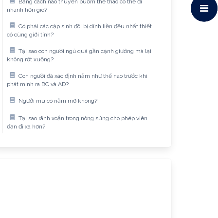
Bằng cách nào thuyền buồm thể thao có thể đi
nhanh hơn gió?
Có phải các cặp sinh đôi bị dính liền đều nhất thiết
có cùng giới tính?
Tại sao con người ngủ quá gần cạnh giường mà lại
không rớt xuống?
Con người đã xác định năm như thế nào trước khi
phát minh ra BC và AD?
Người mù có nằm mơ không?
Tại sao rãnh xoắn trong nòng súng cho phép viên
đạn đi xa hơn?