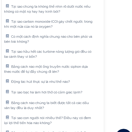
Tại sao chúng ta không thể nhìn rõ dưới nước nếu
không có mặt nạ hay hay kính bơi?
Tại sao carbon monoxide (CO) gây chết người, trong
khi một nửa của nó là oxygen?
Có một cách định nghĩa chung nào cho bên phải và
bên trái không?
Tại sao hầu hết các turbine năng lượng gió đều có
ba cánh thay vì bốn?
Bằng cách nào một ống truyền nước siphon dựa
theo nước để tự đẩy chúng đi lên?
Động tác hút thực sự là như thế nào?
Tại sao bạc hà làm hơi thở có cảm giác lạnh?
Bằng cách nào chúng ta biết được tất cả các dấu
vân tay đều là duy nhất?
Tại sao con người nói nhiều thế? Điều này có đem
lại lợi thế tiến hóa nào không?