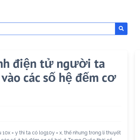
ính điện tử người ta
a vào các số hệ đếm cơ
x = y thì ta có log10y = x, thế nhưng trong lí thuyết