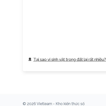
Tại sao vi sinh vật trong đất lại rất nhiều?
© 2026 Vietlearn - Kho kiến thức số