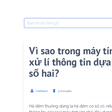
Search
for:
Vì sao trong máy t
xử lí thông tin dự
số hai?
Vietlearn
3 minutes
Hệ đếm thường dùng là hệ đếm cơ số 10, nếu 10