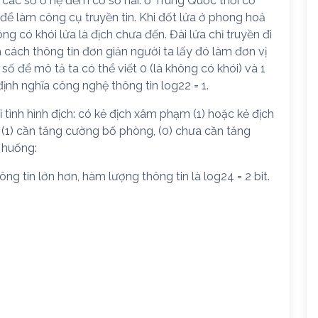
g các số ở hệ đếm cơ số hai. ở Trung Quốc thời cổ
 để làm công cụ truyền tin. Khi đốt lửa ở phong hoả
g có khói lửa là địch chưa đến. Đài lửa chỉ truyền đi
là cách thông tin đơn giản người ta lấy đó làm đơn vị
 số để mô tả ta có thể viết 0 (là không có khói) và 1
 định nghĩa công nghệ thông tin log22 = 1.
hỉ tình hình địch: có kẻ địch xâm phạm (1) hoặc kẻ địch
: (1) cần tăng cường bố phòng, (0) chưa cần tăng
 huống:
g tin lớn hơn, hàm lượng thông tin là log24 = 2 bit.