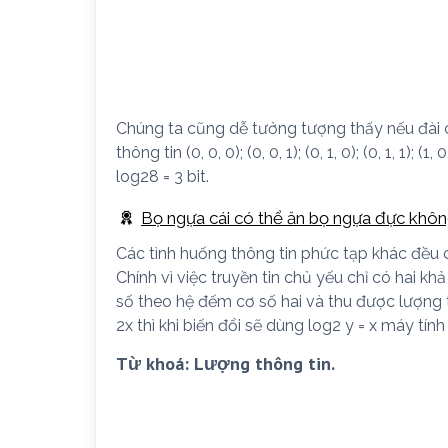
Chúng ta cũng dễ tưởng tượng thấy nếu đài có
thông tin (0, 0, 0); (0, 0, 1); (0, 1, 0); (0, 1, 1); (1,
log28 = 3 bit.
Bọ ngựa cái có thể ăn bọ ngựa đực khô
Các tình huống thông tin phức tạp khác đều c
Chính vì việc truyền tin chủ yếu chỉ có hai k
số theo hệ đếm cơ số hai và thu được lượng th
2x thì khi biến đổi sẽ dùng log2 y = x máy tín
Từ khoá: Lượng thông tin.