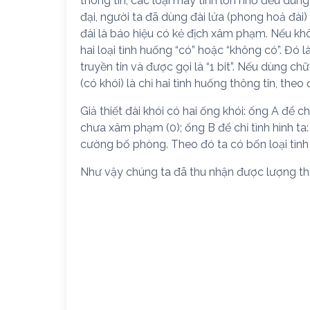
thông tin, các loại máy tính lớn nhỏ đều dùn
đại, người ta đã dùng đài lửa (phong hoả đài)
đài là báo hiệu có kẻ địch xâm phạm. Nếu khôn
hai loại tình huống “có” hoặc “không có”. Đó 
truyền tin và được gọi là “1 bit”. Nếu dùng chữ
(có khói) là chỉ hai tình huống thông tin, theo
Giả thiết đài khói có hai ống khói: ống A để c
chưa xâm phạm (0); ống B để chỉ tình hình ta
cường bố phòng. Theo đó ta có bốn loại tình
Như vậy chúng ta đã thu nhận được lượng thôn