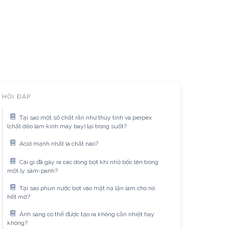
HỎI ĐÁP
Tại sao một số chất rắn như thủy tinh và perpex
(chất dẻo làm kính máy bay) lại trong suốt?
Acid mạnh nhất là chất nào?
Cái gì đã gây ra các dòng bọt khí nhỏ bốc lên trong
một ly sâm-panh?
Tại sao phun nước bọt vào mặt nạ lặn làm cho nó
hết mờ?
Ánh sáng có thể được tạo ra không cần nhiệt hay
không?