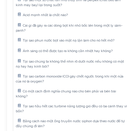
kính máy bay) lại trong suốt?
Acid mạnh nhất là chất nào?
Cái gì đã gây ra các dòng bọt khí nhỏ bốc lên trong một ly sâm-
panh?
Tại sao phun nước bọt vào mặt nạ lặn làm cho nó hết mờ?
Ánh sáng có thể được tạo ra không cần nhiệt hay không?
Tại sao chúng ta không thể nhìn rõ dưới nước nếu không có mặt
nạ hay hay kính bơi?
Tại sao carbon monoxide (CO) gây chết người, trong khi một nửa
của nó là oxygen?
Có một cách định nghĩa chung nào cho bên phải và bên trái
không?
Tại sao hầu hết các turbine năng lượng gió đều có ba cánh thay vì
bốn?
Bằng cách nào một ống truyền nước siphon dựa theo nước để tự
đẩy chúng đi lên?