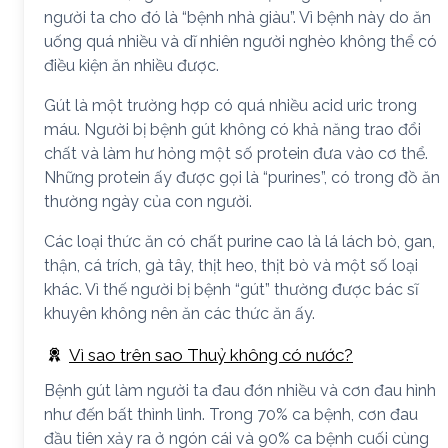
người ta cho đó là “bệnh nhà giàu”. Vì bệnh này do ăn
uống quá nhiều và dĩ nhiên người nghèo không thể có
điều kiện ăn nhiều được.
Gút là một trường hợp có quá nhiều acid uric trong
máu. Người bị bệnh gút không có khả năng trao đổi
chất và làm hư hỏng một số protein đưa vào cơ thể.
Những protein ấy được gọi là “purines”, có trong đồ ăn
thường ngày của con người.
Các loại thức ăn có chất purine cao là lá lách bò, gan,
thận, cá trích, gà tây, thịt heo, thịt bò và một số loại
khác. Vì thế người bị bệnh “gút” thường được bác sĩ
khuyên không nên ăn các thức ăn ấy.
Vì sao trên sao Thuỷ không có nước?
Bệnh gút làm người ta đau đớn nhiều và cơn đau hình
như đến bất thình lình. Trong 70% ca bệnh, cơn đau
đầu tiên xảy ra ở ngón cái và 90% ca bệnh cuối cùng