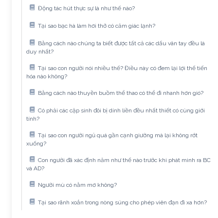
Động tác hút thực sự là như thế nào?
Tại sao bạc hà làm hơi thở có cảm giác lạnh?
Bằng cách nào chúng ta biết được tất cả các dấu vân tay đều là
duy nhất?
Tại sao con người nói nhiều thế? Điều này có đem lại lợi thế tiến
hóa nào không?
Bằng cách nào thuyền buồm thể thao có thể đi nhanh hơn gió?
Có phải các cặp sinh đôi bị dính liền đều nhất thiết có cùng giới
tính?
Tại sao con người ngủ quá gần cạnh giường mà lại không rớt
xuống?
Con người đã xác định năm như thế nào trước khi phát minh ra BC
và AD?
Người mù có nằm mơ không?
Tại sao rãnh xoắn trong nòng súng cho phép viên đạn đi xa hơn?