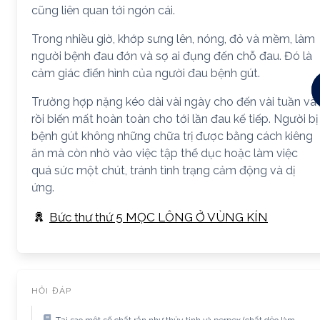
cũng liên quan tới ngón cái.
Trong nhiều giờ, khớp sưng lên, nóng, đỏ và mềm, làm
người bệnh đau đớn và sợ ai đụng đến chỗ đau. Đó là
cảm giác điển hình của người đau bệnh gút.
Trường hợp nặng kéo dài vài ngày cho đến vài tuần và
rồi biến mất hoàn toàn cho tới lần đau kế tiếp. Người bị
bệnh gút không những chữa trị được bằng cách kiêng
ăn mà còn nhờ vào việc tập thể dục hoặc làm việc
quá sức một chút, tránh tình trạng cảm động và dị
ứng.
Bức thư thứ 5 MỌC LÔNG Ở VÙNG KÍN
HỎI ĐÁP
Tại sao một số chất rắn như thủy tinh và perpex (chất dẻo làm