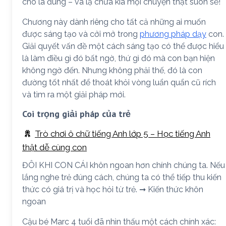
cho là đúng – và lạ chưa kìa mọi chuyện thật suôn sẻ!
Chương này dành riêng cho tất cả những ai muốn
được sáng tạo và cởi mở trong
phương pháp dạy
con.
Giải quyết vấn đề một cách sáng tạo có thể được hiểu
là làm điều gì đó bất ngờ, thứ gì đó mà con bạn hiện
không ngờ đến. Nhưng không phải thế, đó là con
đường tốt nhất để thoát khỏi vòng luẩn quẩn cũ rích
và tìm ra một giải pháp mới.
Coi trọng giải pháp của trẻ
Trò chơi ô chữ tiếng Anh lớp 5 – Học tiếng Anh
thật dễ cùng con
ĐÔI KHI CON CÁI khôn ngoan hơn chính chúng ta. Nếu
lắng nghe trẻ đúng cách, chúng ta có thể tiếp thu kiến
thức có giá trị và học hỏi từ trẻ. ➞ Kiến thức khôn
ngoan
Cậu bé Marc 4 tuổi đã nhìn thấu một cách chính xác: