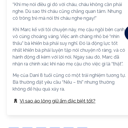
“Khi mẹ nói điều gì đó với cháu, cháu không cần phải
nghe. Dù sao thì cháu cũng chẳng quan tâm. Nhưng
cô trông trẻ mà nói thì cháu nghe ngay!”
Khi Marc kể với tôi chuyện này, mẹ cậu ngồi bên cạnh
vô cùng choáng váng. Việc anh chàng nhỏ bé “nhìn
thấu” bà khiến bà phải suy nghĩ. Đó là động lực tốt
nhất khiến bà phải luyện tập nói chuyện rõ ràng, và có
hành động đi kèm với lời nói. Ngay sau đó, Marc đã
nhận ra chính xác khi nào mẹ cậu cho việc gì là “thật”.
Mẹ của Dani 8 tuổi cũng có một trải nghiệm tương tự.
Bà thường đặt yêu cầu “Nếu – thì” nhưng thường
không để hậu quả xảy ra.
Vì sao áo lông giữ ấm đặc biệt tốt?