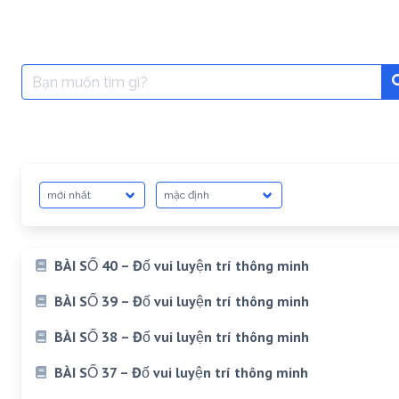
Search
for:
BÀI SỐ 40 – Đố vui luyện trí thông minh
BÀI SỐ 39 – Đố vui luyện trí thông minh
BÀI SỐ 38 – Đố vui luyện trí thông minh
BÀI SỐ 37 – Đố vui luyện trí thông minh