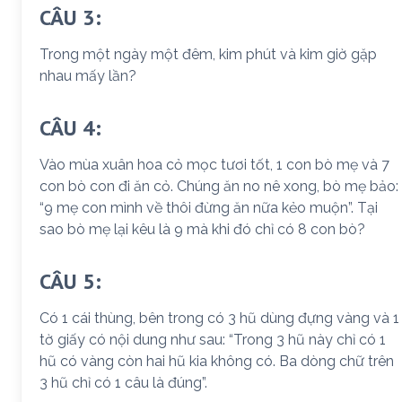
CÂU 3:
Trong một ngày một đêm, kim phút và kim giờ gặp
nhau mấy lần?
CÂU 4:
Vào mùa xuân hoa cỏ mọc tươi tốt, 1 con bò mẹ và 7
con bò con đi ăn cỏ. Chúng ăn no nê xong, bò mẹ bảo:
“9 mẹ con mình về thôi đừng ăn nữa kẻo muộn”. Tại
sao bò mẹ lại kêu là 9 mà khi đó chỉ có 8 con bò?
CÂU 5:
Có 1 cái thùng, bên trong có 3 hũ dùng đựng vàng và 1
tờ giấy có nội dung như sau: “Trong 3 hũ này chỉ có 1
hũ có vàng còn hai hũ kia không có. Ba dòng chữ trên
3 hũ chỉ có 1 câu là đúng”.