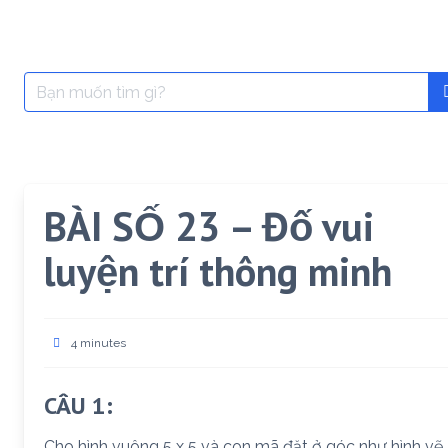
Search
for:
BÀI SỐ 23 – Đố vui
luyện trí thông minh
4 minutes
CÂU 1:
Cho hình vuông 5 x 5 và con mã đặt ở góc như hình vẽ.