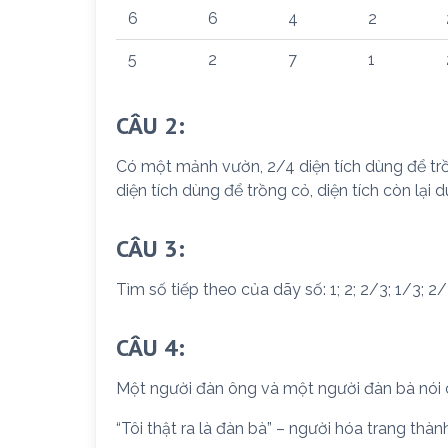
6
6
4
2
5
2
7
1
CÂU 2:
Có một mảnh vườn, 2/4 diện tích dùng để trồ
diện tích dùng để trồng cỏ, diện tích còn lại
CÂU 3:
Tìm số tiếp theo của dãy số: 1; 2; 2/3; 1/3; 2/
CÂU 4:
Một người đàn ông và một người đàn bà nói c
“Tôi thật ra là đàn bà” – người hóa trang thà