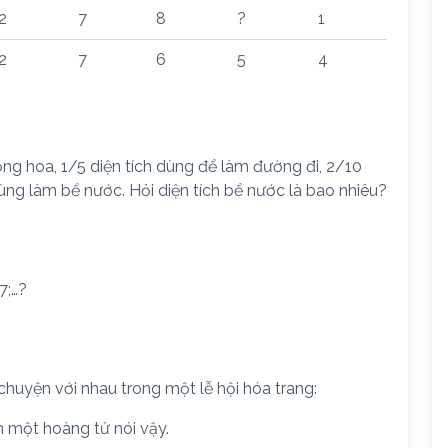
2
7
8
?
1
2
7
6
5
4
ng hoa, 1/5 diện tích dùng để làm đường đi, 2/10
 dùng làm bể nước. Hỏi diện tích bể nước là bao nhiêu?
7;…?
huyện với nhau trong một lễ hội hóa trang:
nh một hoàng tử nói vậy.