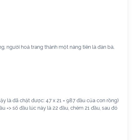
ng, người hoá trang thành một nàng tiên là đàn bà.
ậy là đã chặt được: 47 x 21 = 987 đầu của con rồng)
 đầu => số đầu lúc này là 22 đầu, chém 21 đầu, sau đó