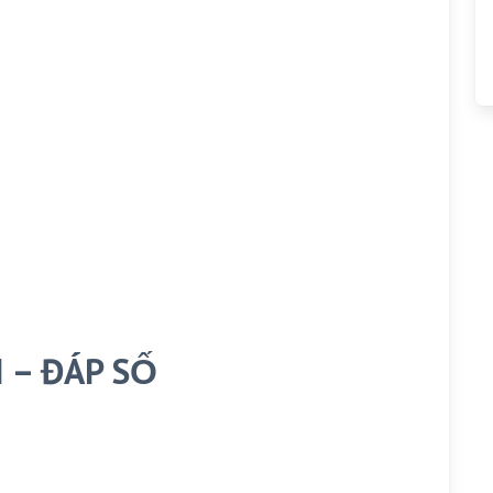
 – ĐÁP SỐ