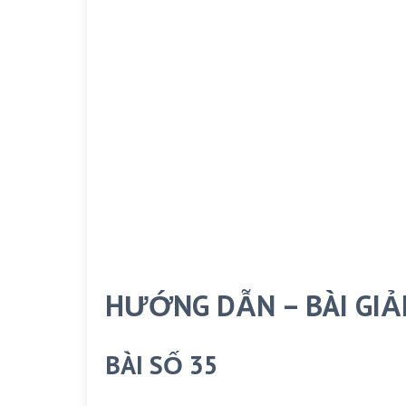
HƯỚNG DẪN – BÀI GIẢI
BÀI SỐ 35