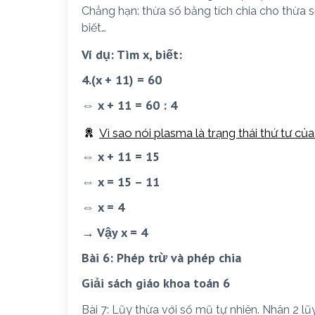
Chẳng hạn: thừa số bằng tích chia cho thừa 
biết…
Ví dụ: Tìm x, biết:
4.(x + 11) = 60
⇔ x + 11 = 60 : 4
Vì sao nói plasma là trạng thái thứ tư của
⇔ x + 11 = 15
⇔ x = 15 – 11
⇔ x = 4
→ Vậy x = 4
Bài 6: Phép trừ và phép chia
Giải sách giáo khoa toán 6
Bài 7: Lũy thừa với số mũ tự nhiên. Nhân 2 l