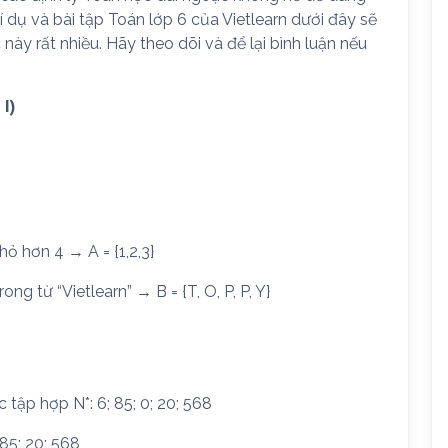
í dụ và bài tập Toán lớp 6 của Vietlearn dưới đây sẽ
ày rất nhiều. Hãy theo dõi và để lại bình luận nếu
I)
hỏ hơn 4 → A = {1,2,3}
ong từ “Vietlearn” → B = {T, O, P, P, Y}
 tập hợp N*: 6; 85; 0; 20; 568
 85; 20; 568