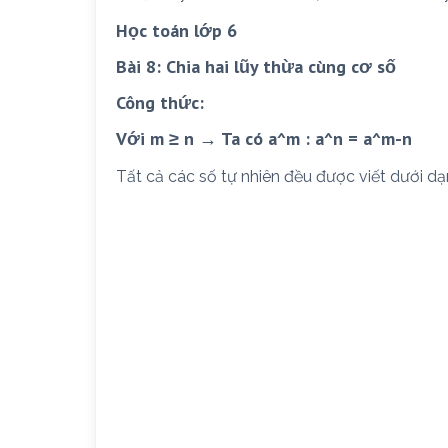
Học toán lớp 6
Bài 8: Chia hai lũy thừa cùng cơ số
Công thức:
Với m ≥ n → Ta có a^m : a^n = a^m-n
Tất cả các số tự nhiên đều được viết dưới d