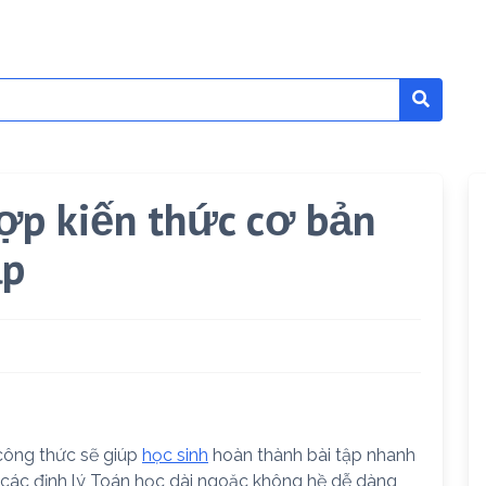
ợp kiến thức cơ bản
ập
công thức sẽ giúp
học sinh
hoàn thành bài tập nhanh
ớ các định lý Toán học dài ngoặc không hề dễ dàng