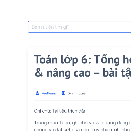
Search
for:
Toán lớp 6: Tổng h
& nâng cao – bài t
Vietlearn
65 minutes
Ghi chú: Tài liệu trích dẫn
Trong môn Toán, ghi nhớ và vận dụng đúng 
chóng và đạt kết quả cao. Tuy nhiên, ghi nh