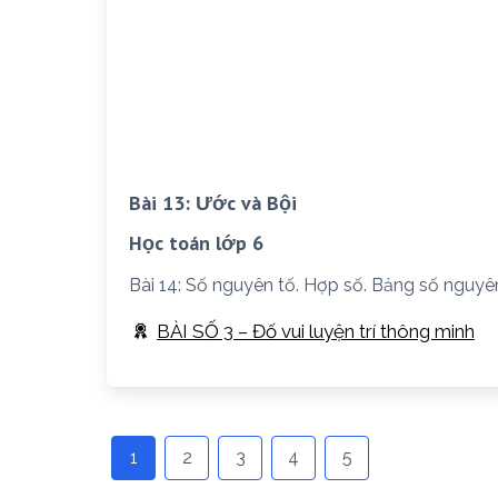
Bài 13: Ước và Bội
Học toán lớp 6
Bài 14: Số nguyên tố. Hợp số. Bảng số nguyê
BÀI SỐ 3 – Đố vui luyện trí thông minh
1
2
3
4
5